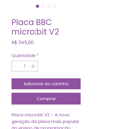
SKU: 11176718
Placa BBC
micro:bit V2
Preço
R$ 345,00
Quantidade
*
Adicionar ao carrinho
Comprar
Placa micro:bit V2 – A nova
geração da placa mais popular
do ensino de programação