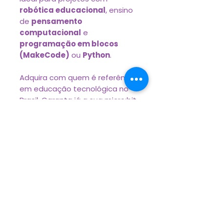
robótica educacional
, ensino
de
pensamento
computacional
e
programação em blocos
(MakeCode)
ou
Python
.
Adquira com quem é referência
em educação tecnológica no
Brasil. Garanta já a sua micro:bit
V2 com a única empresa
homologada e autorizada
oficialmente no país.
© Positivo Tecnologia S.A.
CNPJ
81.243.735
/0001-48