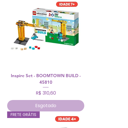
Inspire Set - BOOMTOWN BUILD -
45810
Preço
R$ 310,60
Esgotado
FRETE GRÁTIS