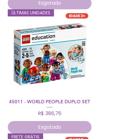
Esgotado
ÚLTIMAS UNIDADES
45011 - WORLD PEOPLE DUPLO SET
Preço
R$ 386,76
Esgotado
FRETE GRÁTIS