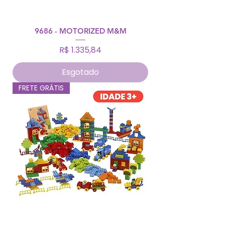
9686 - MOTORIZED M&M
Preço
R$ 1.335,84
Esgotado
FRETE GRÁTIS