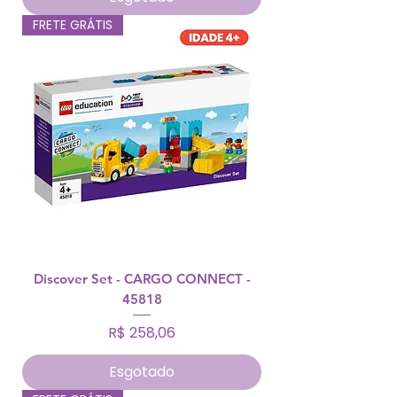
FRETE GRÁTIS
Discover Set - CARGO CONNECT -
45818
Preço
R$ 258,06
Esgotado