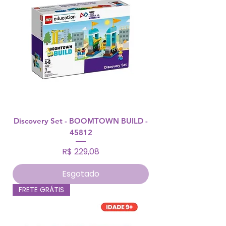
Discovery Set - BOOMTOWN BUILD -
45812
Preço
R$ 229,08
Esgotado
FRETE GRÁTIS