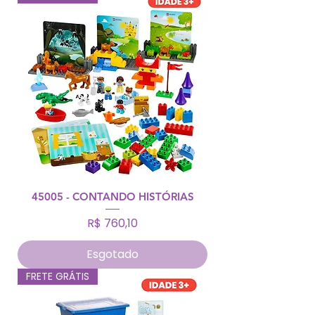
45005 - CONTANDO HISTÓRIAS
Preço
R$ 760,10
Esgotado
FRETE GRÁTIS