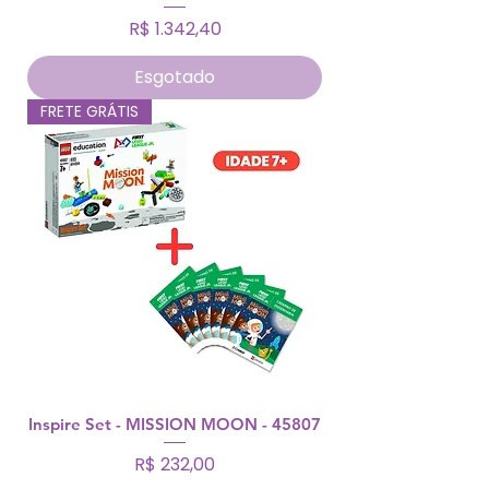
Preço
R$ 1.342,40
Esgotado
FRETE GRÁTIS
Inspire Set - MISSION MOON - 45807
Preço
R$ 232,00