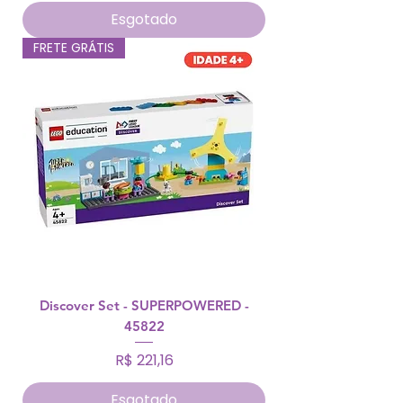
Esgotado
FRETE GRÁTIS
Discover Set - SUPERPOWERED -
45822
Preço
R$ 221,16
Esgotado