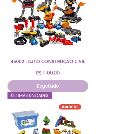
45002 - CJTO CONSTRUÇÃO CIVIL
Preço
R$ 1.100,00
Esgotado
ÚLTIMAS UNIDADES