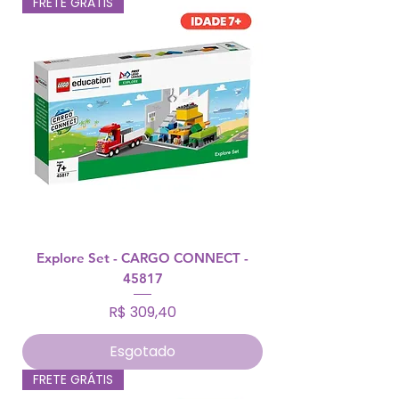
FRETE GRÁTIS
Explore Set - CARGO CONNECT -
45817
Preço
R$ 309,40
Esgotado
FRETE GRÁTIS